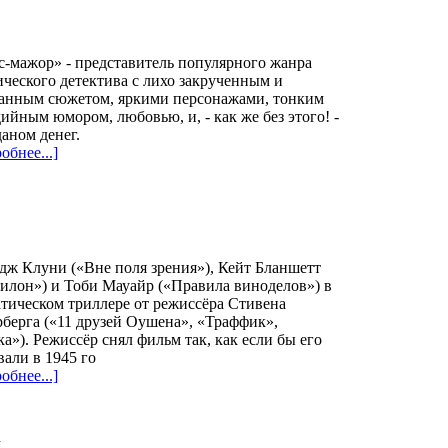
-мажор» - представитель популярного жанра
ческого детектива с лихо закрученным и
танным сюжетом, яркими персонажами, тонким
ийным юмором, любовью, и, - как же без этого! -
аном денег.
обнее...]
ж Клуни («Вне поля зрения»), Кейт Бланшетт
илон») и Тоби Мауайр («Правила виноделов») в
тическом триллере от режиссёра Стивена
берга («11 друзей Оушена», «Траффик»,
а»). Режиссёр снял фильм так, как если бы его
вали в 1945 го
обнее...]
)