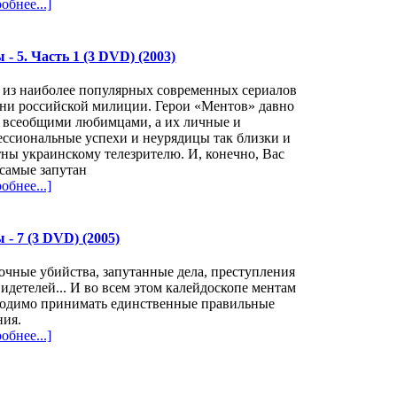
обнее...]
 5. Часть 1 (3 DVD) (2003)
 из наиболее популярных современных сериалов
зни российской милиции. Герои «Ментов» давно
и всеобщими любимцами, а их личные и
ссиональные успехи и неурядицы так близки и
ны украинскому телезрителю. И, конечно, Вас
самые запутан
обнее...]
- 7 (3 DVD) (2005)
очные убийства, запутанные дела, преступления
видетелей... И во всем этом калейдоскопе ментам
ходимо принимать единственные правильные
ния.
обнее...]