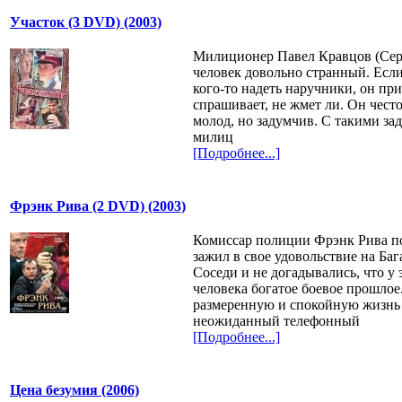
Участок (3 DVD) (2003)
Милиционер Павел Кравцов (Серг
человек довольно странный. Если
кого-то надеть наручники, он при
спрашивает, не жмет ли. Он чест
молод, но задумчив. С такими за
милиц
[Подробнее...]
Фрэнк Рива (2 DVD) (2003)
Комиссар полиции Фрэнк Рива по
зажил в свое удовольствие на Баг
Соседи и не догадывались, что у
человека богатое боевое прошло
размеренную и спокойную жизнь
неожиданный телефонный
[Подробнее...]
Цена безумия (2006)