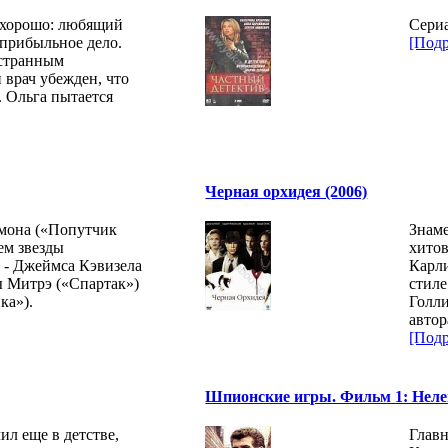
 хорошо: любящий
Сери
 прибыльное дело.
[Подр
 странным
врач убежден, что
. Ольга пытается
Черная орхидея (2006)
рмона («Попутчик
Знаме
ием звезды
хито
 - Джеймса Кэвизела
Карли
 Митрэ («Спартак»)
стиле
ка»).
Голли
автор
[Подр
Шпионские игры. Фильм 1: Нелег
л еще в детстве,
Главн