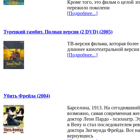
Кроме того, это фильм о целой э
пережило поколени
[Подробнее...]
Турецкий гамбит. Полная версия (2 DVD) (2005)
ТВ-версия фильма, которая более
длиннее кинотеатральной версии
[Подробнее...]
Убить Фрейда (2004)
Барселона, 1913. На сегодняшний
возможно, самая современная же
доктор Леон Пардо - психиатр. Э
в Вену и стал последователем р
доктора Зигмунда Фрейда. Все нач
вернувшись