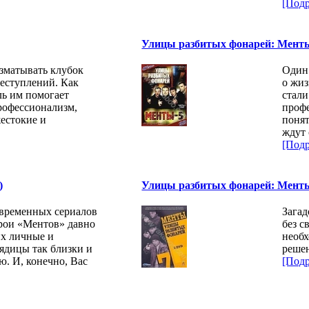
[Подр
Улицы разбитых фонарей: Менты -
зматывать клубок
Один
еступлений. Как
о жи
ль им помогает
стал
рофессионализм,
профе
естокие и
понят
ждут 
[Подр
)
Улицы разбитых фонарей: Менты 
овременных сериалов
Загад
рои «Ментов» давно
без с
их личные и
необ
ядицы так близки и
реше
. И, конечно, Вас
[Подр