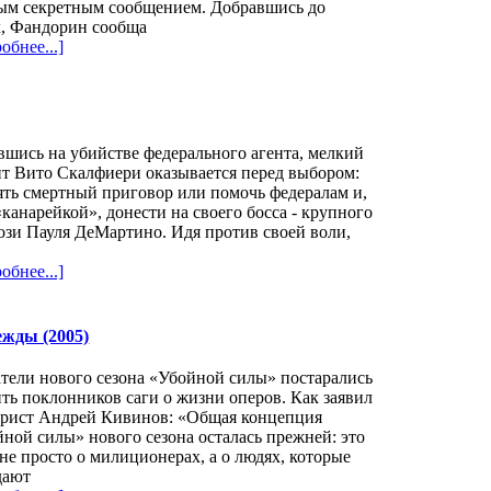
ым секретным сообщением. Добравшись до
х, Фандорин сообща
обнее...]
шись на убийстве федерального агента, мелкий
т Вито Скалфиери оказывается перед выбором:
ть смертный приговор или помочь федералам и,
«канарейкой», донести на своего босса - крупного
зи Пауля ДеМартино. Идя против своей воли,
обнее...]
ежды (2005)
тели нового сезона «Убойной силы» постарались
ть поклонников саги о жизни оперов. Как заявил
арист Андрей Кивинов: «Общая концепция
ной силы» нового сезона осталась прежней: это
не просто о милиционерах, а о людях, которые
дают