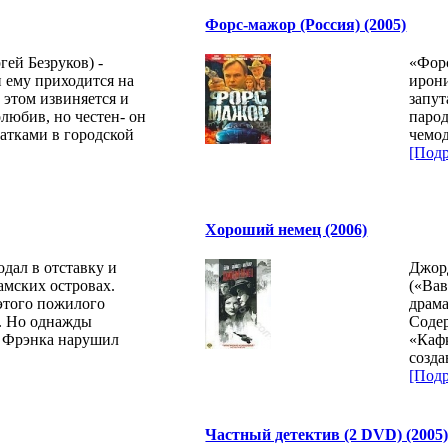
Форс-мажор (Россия) (2005)
ей Безруков) -
«Форс
 ему приходится на
ирони
 этом извиняется и
запу
олюбив, но честен- он
парод
датками в городской
чемод
[Подр
Хороший немец (2006)
дал в отставку и
Джорд
амских островах.
(«Вав
 этого пожилого
драма
е. Но однажды
Содер
 Фрэнка нарушил
«Кафк
созда
[Подр
Частный детектив (2 DVD) (2005