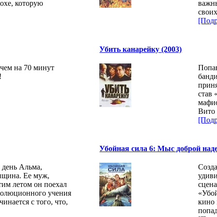
похе, которую
важн
свои
[Подр
Убить канарейку (2003)
 чем на 70 минут
Попав
!
банди
приня
став 
мафио
Вито
[Подр
Убойная сила 6: Мыс доброй над
 день Альма,
Созда
нщина. Ее муж,
удиви
тим летом он поехал
сцен
еволюционного учения
«Убой
инается с того, что,
кино 
попа