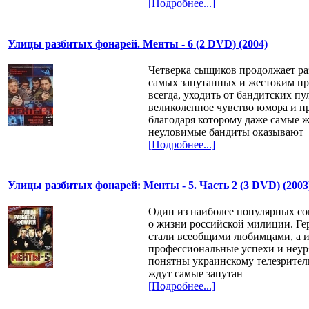
[Подробнее...]
Улицы разбитых фонарей. Менты - 6 (2 DVD) (2004)
Четверка сыщиков продолжает ра
самых запутанных и жестоким пр
всегда, уходить от бандитских пу
великолепное чувство юмора и п
благодаря которому даже самые ж
неуловимые бандиты оказывают
[Подробнее...]
Улицы разбитых фонарей: Менты - 5. Часть 2 (3 DVD) (2003
Один из наиболее популярных с
о жизни российской милиции. Ге
стали всеобщими любимцами, а 
профессиональные успехи и неур
понятны украинскому телезрителю
ждут самые запутан
[Подробнее...]