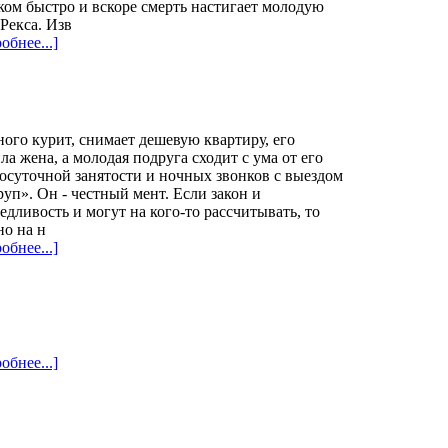
ом быстро и вскоре смерть настигает молодую
Рекса. Изв
обнее...]
ого курит, снимает дешевую квартиру, его
ла жена, а молодая подруга сходит с ума от его
осуточной занятости и ночных звонков с выездом
руп». Он - честный мент. Если закон и
едливость и могут на кого-то рассчитывать, то
но на н
обнее...]
обнее...]