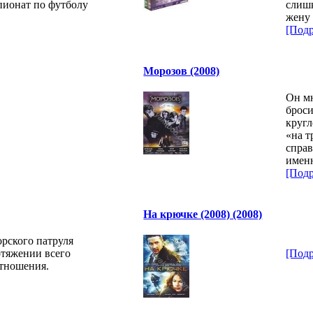
ионат по футболу
слишк
жену 
[Подр
Морозов (2008)
Он мн
броси
кругл
«на т
справ
имен
[Подр
На крючке (2008) (2008)
рского патруля
отяжении всего
[Подр
отношения.