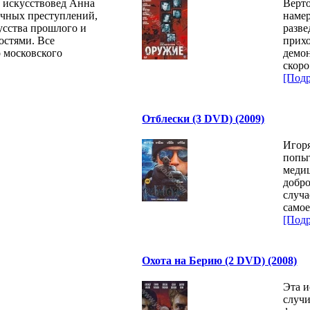
 искусствовед Анна
Верто
очных преступлений,
намер
усства прошлого и
разве
остями. Все
прихо
о московского
демон
скор
[Подр
Отблески (3 DVD) (2009)
Игоря
попыт
медиц
добро
случа
самое
[Подр
Охота на Берию (2 DVD) (2008)
Эта и
случи