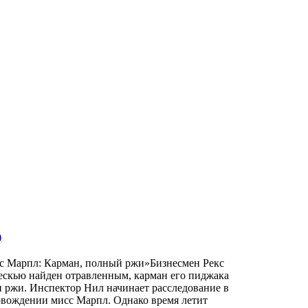
)
с Марпл: Карман, полный ржи»Бизнесмен Рекс
ескью найден отравленным, карман его пиджака
 ржи. Инспектор Нил начинает расследование в
овождении мисс Марпл. Однако время летит