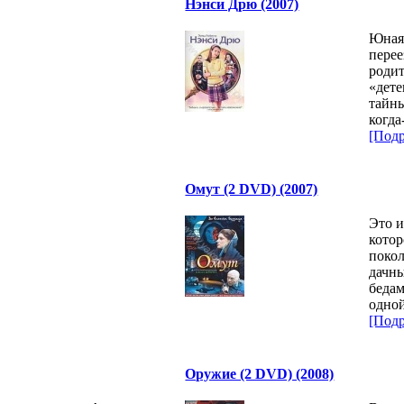
Нэнси Дрю (2007)
Юная
перее
родит
«дете
тайны
когда
[Подр
Омут (2 DVD) (2007)
Это и
котор
покол
дачны
бедам
одно
[Подр
Оружие (2 DVD) (2008)