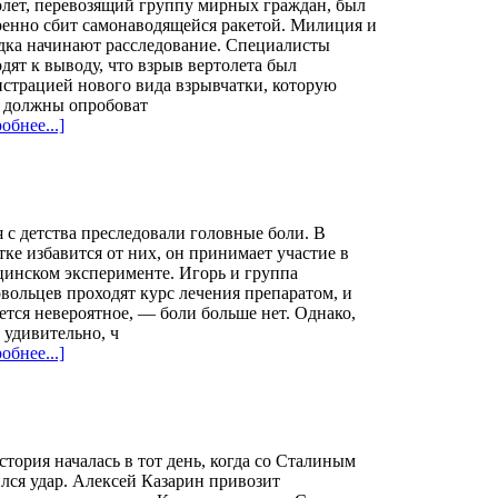
лет, перевозящий группу мирных граждан, был
енно сбит самонаводящейся ракетой. Милиция и
дка начинают расследование. Специалисты
дят к выводу, что взрыв вертолета был
страцией нового вида взрывчатки, которую
о должны опробоват
обнее...]
 с детства преследовали головные боли. В
ке избавится от них, он принимает участие в
инском эксперименте. Игорь и группа
вольцев проходят курс лечения препаратом, и
ется невероятное, — боли больше нет. Однако,
 удивительно, ч
обнее...]
стория началась в тот день, когда со Сталиным
лся удар. Алексей Казарин привозит