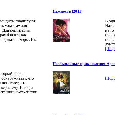
Нежность (2011)
 бандиты планируют
В оди
ать «окном» для
Натал
. Для реализации
на то
рах бандитская
никак
андидата в мэры. Их
поцел
дума
[Подр
Необычайные приключения Адель
который после
 обнаруживает, что
[Подр
и понимает, что
 верит ему. И тогда
й женщины-таксистки