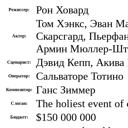
Рон Ховард
Режиссер:
Том Хэнкс, Эван Ма
Скарсгард, Пьерфан
Актер:
Армин Мюллер-Шта
Дэвид Кепп, Акива 
Сценарист:
Сальваторе Тотино
Оператор:
Ганс Зиммер
Композитор:
The holiest event of 
Слоган:
$150 000 000
Бюджет: