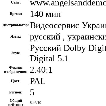
www.angelsanddem
Сайт:
140 мин
Время:
Видеосервис Украи
Дистрибьютор:
русский , украинск
Язык:
Русский Dolby Digi
Звук:
Digital 5.1
2.40:1
Формат
изображения:
PAL
Цвет:
5
Регион:
Общий
8,46/10
рейтинг: