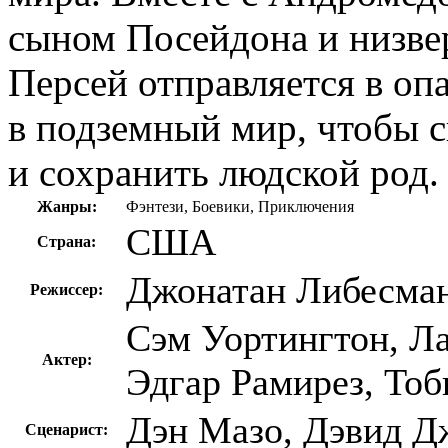
сыном Посейдона и низве
Персей отправляется в оп
в подземный мир, чтобы с
и сохранить людской род.
Жанры:
Фэнтези, Боевики, Приключения
США
Страна:
Джонатан Либесма
Режиссер:
Сэм Уортингтон, Л
Актер:
Эдгар Рамирез, Тоб
Дэн Мазо, Дэвид Д
Сценарист: