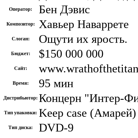
Бен Дэвис
Оператор:
Хавьер Наваррете
Композитор:
Ощути их ярость.
Слоган:
$150 000 000
Бюджет:
www.wrathofthetita
Сайт:
95 мин
Время:
Концерн "Интер-Ф
Дистрибьютор:
Keep case (Амарей)
Тип упаковки:
DVD-9
Тип диска: