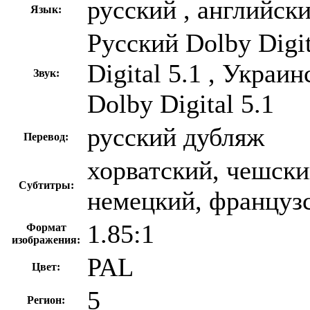
русский , английск
Язык:
Русский Dolby Digi
Digital 5.1 , Украи
Звук:
Dolby Digital 5.1
русский дубляж
Перевод:
хорватский, чешски
Субтитры:
немецкий, француз
1.85:1
Формат
изображения:
PAL
Цвет:
5
Регион: