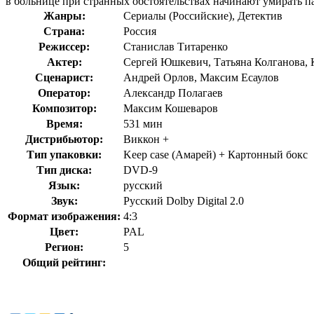
в больнице при странных обстоятельствах начинают умирать па
Жанры:
Сериалы (Российские), Детектив
Страна:
Россия
Режиссер:
Станислав Титаренко
Актер:
Сергей Юшкевич, Татьяна Колганова,
Сценарист:
Андрей Орлов, Максим Есаулов
Оператор:
Александр Полагаев
Композитор:
Максим Кошеваров
Время:
531 мин
Дистрибьютор:
Виккон +
Тип упаковки:
Keep case (Амарей) + Картонный бокс
Тип диска:
DVD-9
Язык:
русский
Звук:
Русский Dolby Digital 2.0
Формат изображения:
4:3
Цвет:
PAL
Регион:
5
Общий рейтинг: