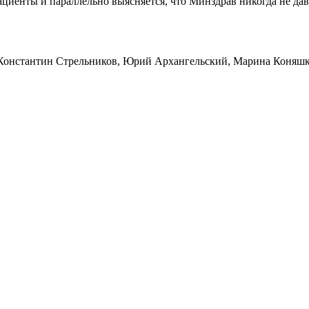
циенты и параллельно выясняется, что Минздрав никогда не дава
 Константин Стрельников, Юрий Архангельский, Марина Коняш