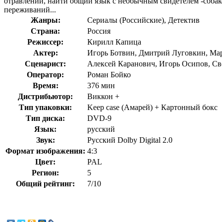
отравлений, найти общий язык с необычным свидетелем -собак
переживаний...
Жанры:
Сериалы (Российские), Детектив
Страна:
Россия
Режиссер:
Кирилл Капица
Актер:
Игорь Ботвин, Дмитрий Луговкин, Мар
Сценарист:
Алексей Каранович, Игорь Осипов, С
Оператор:
Роман Бойко
Время:
376 мин
Дистрибьютор:
Виккон +
Тип упаковки:
Keep case (Амарей) + Картонный бокс
Тип диска:
DVD-9
Язык:
русский
Звук:
Русский Dolby Digital 2.0
Формат изображения:
4:3
Цвет:
PAL
Регион:
5
Общий рейтинг:
7/10