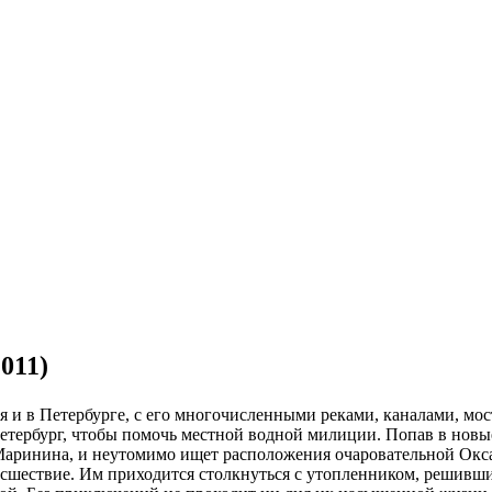
011)
я и в Петербурге, с его многочисленными реками, каналами, мо
ербург, чтобы помочь местной водной милиции. Попав в новые д
аринина, и неутомимо ищет расположения очаровательной Оксан
исшествие. Им приходится столкнуться с утопленником, решивши