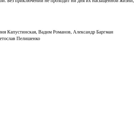
ой. Без приключений не проходит ни дня их насыщенной жизни,
ия Капустинская, Вадим Романов, Александр Баргман
ветослав Пелишенко