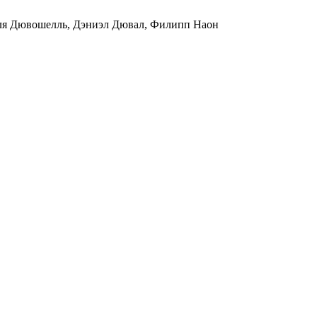
оля Дювошелль, Дэниэл Дювал, Филипп Наон