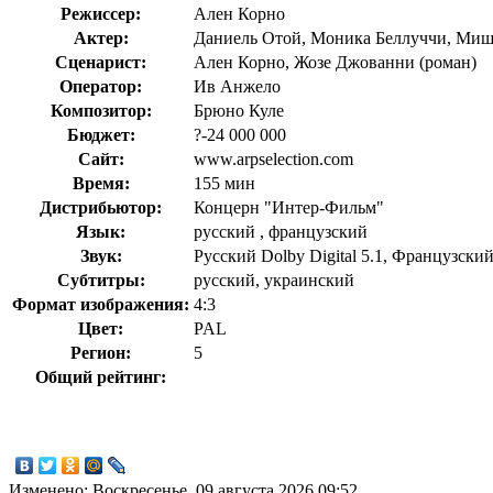
Режиссер:
Ален Корно
Актер:
Даниель Отой, Моника Беллуччи, Миш
Сценарист:
Ален Корно, Жозе Джованни (роман)
Оператор:
Ив Анжело
Композитор:
Брюно Куле
Бюджет:
?-24 000 000
Сайт:
www.arpselection.com
Время:
155 мин
Дистрибьютор:
Концерн "Интер-Фильм"
Язык:
русский , французский
Звук:
Русский Dolby Digital 5.1, Французский 
Субтитры:
русский, украинский
Формат изображения:
4:3
Цвет:
PAL
Регион:
5
Общий рейтинг:
Изменено: Воскресенье, 09 августа 2026 09:52