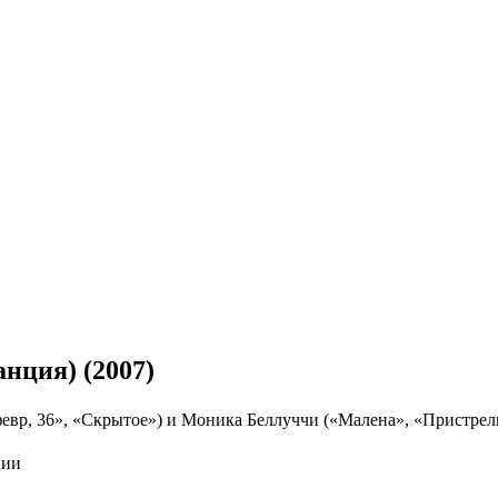
нция) (2007)
вр, 36», «Скрытое») и Моника Беллуччи («Малена», «Пристрел
ции