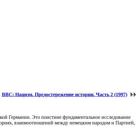
BBC: Нацизм. Предостережение истории. Часть 2 (1997)
кой Германии. Это поистине фундаментальное исследование
иториях, взаимоотношений между немецким народом и Партией,