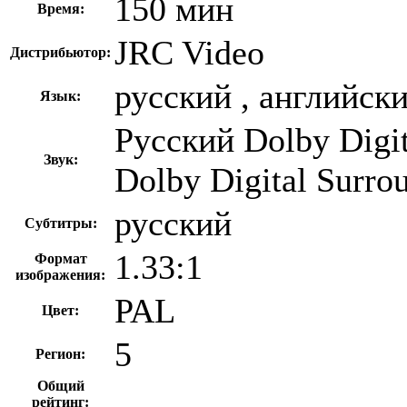
150 мин
Время:
JRC Video
Дистрибьютор:
русский , английск
Язык:
Русский Dolby Digit
Звук:
Dolby Digital Surro
русский
Субтитры:
1.33:1
Формат
изображения:
PAL
Цвет:
5
Регион:
Общий
рейтинг: