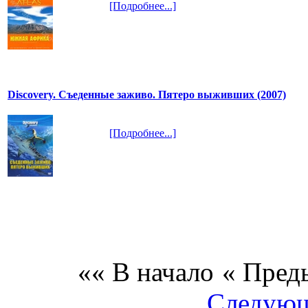
[Подробнее...]
Discovery. Съеденные заживо. Пятеро выживших (2007)
[Подробнее...]
«« В начало
« Пред
Следующ