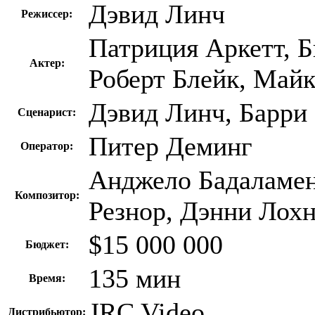
Дэвид Линч
Режиссер:
Патриция Аркетт, Б
Актер:
Роберт Блейк, Май
Дэвид Линч, Барри
Сценарист:
Питер Деминг
Оператор:
Анджело Бадаламен
Композитор:
Резнор, Дэнни Лох
$15 000 000
Бюджет:
135 мин
Время:
JRC Video
Дистрибьютор: