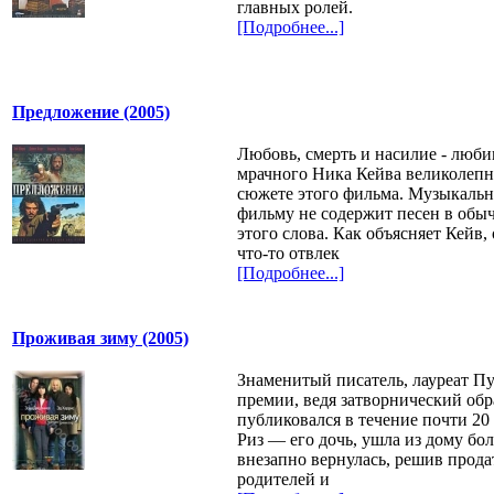
главных ролей.
[Подробнее...]
Предложение (2005)
Любовь, смерть и насилие - люб
мрачного Ника Кейва великолепн
сюжете этого фильма. Музыкальн
фильму не содержит песен в об
этого слова. Как объясняет Кейв, 
что-то отвлек
[Подробнее...]
Проживая зиму (2005)
Знаменитый писатель, лауреат П
премии, ведя затворнический обр
публиковался в течение почти 20
Риз — его дочь, ушла из дому боле
внезапно вернулась, решив прод
родителей и