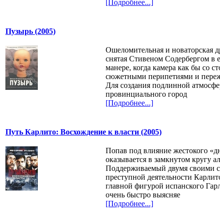
[Подробнее...]
Пузырь (2005)
Ошеломительная и новаторская д
снятая Стивеном Содербергом в 
манере, когда камера как бы со с
сюжетными перипетиями и переж
Для создания подлинной атмосфе
провинциального город
[Подробнее...]
Путь Карлито: Восхождение к власти (2005)
Попав под влияние жестокого «д
оказывается в замкнутом кругу а
Поддерживаемый двумя своими с
преступной деятельности Карлит
главной фигурой испанского Гар
очень быстро выясняе
[Подробнее...]