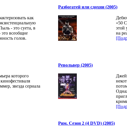
Разбогатей или сдохни (2005)
актеризовать как
Дебют
 экзистенциальную
«50 C
ыль - это суета, в
этой 
 это всеобщие
на ре
нность голов.
[Подр
Револьвер (2005)
мьера которого
Джейк
о кинофестиваля
некот
мер, звезда сериала
потом
Одна
приг
крими
[Подр
Рим. Сезон 2 (4 DVD) (2005)