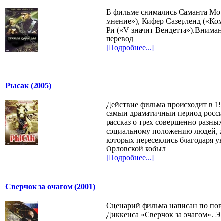
В фильме снимались Саманта Мо
мнение»), Кифер Сазерленд («Ко
Ри («V значит Вендетта»).Внима
перевод
[Подробнее...]
Рысак (2005)
Действие фильма происходит в 19
самый драматичный период росси
рассказ о трех совершенно разных
социальному положению людей, 
которых пересеклись благодаря у
Орловской кобыл
[Подробнее...]
Сверчок за очагом (2001)
Сценарий фильма написан по пов
Диккенса «Сверчок за очагом». Э