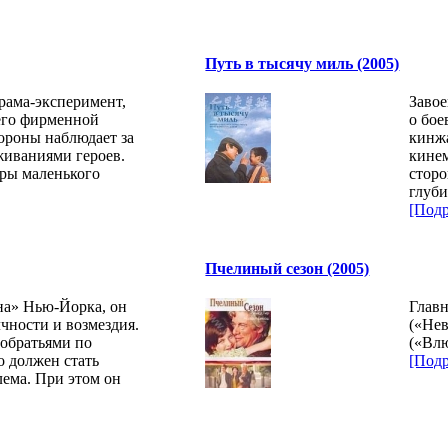
Путь в тысячу миль (2005)
рама-эксперимент,
Заво
его фирменной
о бое
тороны наблюдает за
кинжа
иваниями героев.
кине
ры маленького
сторо
глуб
[Подр
Пчелиный сезон (2005)
на» Нью-Йорка, он
Главн
лчности и возмездия.
(«Не
обратьями по
(«Влю
о должен стать
[Подр
лема. При этом он