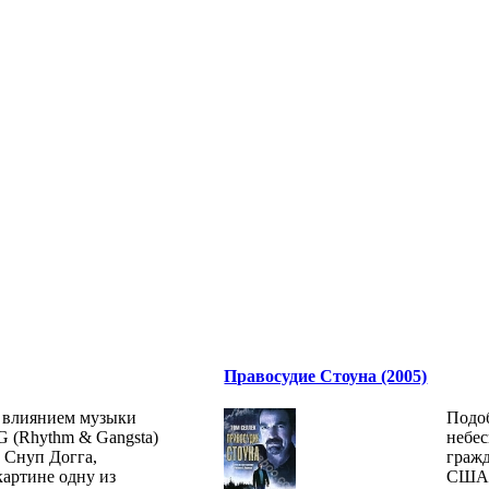
Правосудие Стоуна (2005)
д влиянием музыки
Подоб
 (Rhythm & Gangsta)
небес
а Снуп Догга,
гражд
картине одну из
США. 