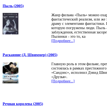
Пыль (2005)
Жанр фильма «Пыль» можно охар
фантастический реализм, или же
драму с элементами фантастики. П
которую погружены люди. Пыль -
заблуждения, естественная засоре
Пылинки - это то, ка
[Подробнее...]
Раскаяние (Д. Швиммер) (2005)
Главную роль в этом фильме, пре
состоялась в рамках престижног
«Сандэнс», исполнил Дэвид Швим
«Друзья».
[Подробнее...]
Речная королева (2005)