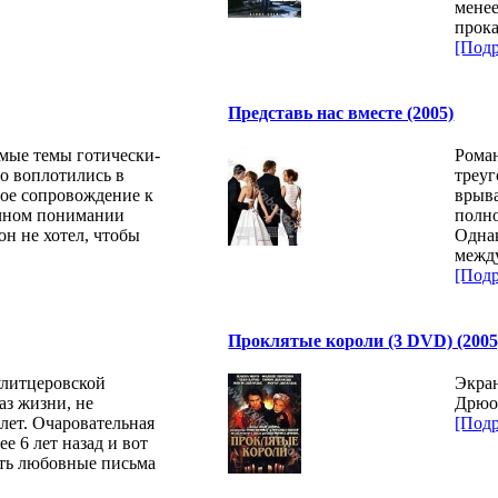
менее
прока
[Подр
Представь нас вместе (2005)
имые темы готически-
Рома
о воплотились в
треуг
ое сопровождение к
врыва
ычном понимании
полн
он не хотел, чтобы
Однак
межд
[Подр
Проклятые короли (3 DVD) (2005
улитцеровской
Экра
аз жизни, не
Дрюо
 лет. Очаровательная
[Подр
е 6 лет назад и вот
ать любовные письма