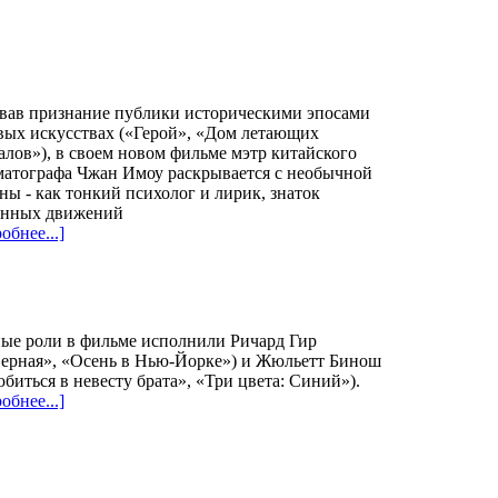
евав признание публики историческими эпосами
вых искусствах («Герой», «Дом летающих
лов»), в своем новом фильме мэтр китайского
матографа Чжан Имоу раскрывается с необычной
ны - как тонкий психолог и лирик, знаток
инных движений
обнее...]
ые роли в фильме исполнили Ричард Гир
верная», «Осень в Нью-Йорке») и Жюльетт Бинош
биться в невесту брата», «Три цвета: Синий»).
обнее...]