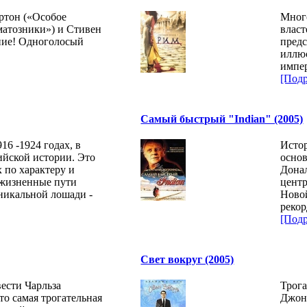
ртон («Особое
Много
матозники») и Стивен
власт
ние! Одноголосый
предс
иллю
импе
[Подр
Самый быстрый "Indian" (2005)
16 -1924 годах, в
Истор
йской истории. Это
основ
 по характеру и
Донал
жизненные пути
центр
никальной лошади -
Новой
рекор
[Подр
Свет вокруг (2005)
ести Чарльза
Трог
то самая трогательная
Джон