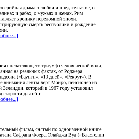
серийная драма о любви и предательстве, о
елинах и рабах, о мужьях и женах, Рим
тавляет хронику переломной эпохи,
стрирующую смерть республики и рождение
рии.
обнее...]
ия впечатляющего триумфа человеческой воли,
анная на реальных фактах, от Роджера
ьдсона («Баунти», «13 дней», «Рекрут»). В
е внимания ленты Берт Монро, пенсионер из
 Зеландии, который в 1967 году установил
д скорости для обте
обнее...]
ательный фильм, снятый по одноименной книге
атана Сафрана Фоера. Элайджа Вуд («Властелин