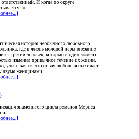
 ответственный. И когда по округе
тывается эп
обнее...]
нтическая история необычного любовного
ольника, где в жизнь молодой пары внезапно
ется третий человек, который в один момент
остью изменил привычное течение их жизни.
о, учитывая то, что новая любовь вспыхивает
у двумя женщинами
обнее...]
)
низация знаменитого цикла романов Мориса
на.
обнее...]