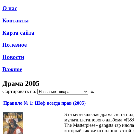
О нас
Контакты
Карта сайта
Полезное
Новости
Важное
Драма 2005
Сортировать по:
Правило № 1: Шеф всегда прав (2005)
Эта музыкальная драма снята по
мультиплатинового альбома «R&G
The Masterpiese» gangsta-rap идол
который так же исполнил в этой 