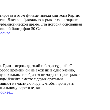
ировав в этом фильме, звезда хип-хопа Кертис
ent» Джексон буквально взрывается на экране в
урбанистической драме. Эта история основанная
альной биографии 50 Cent.
обнее...]
 Грин – игрок, дерзкий и безрассудный. С
орого времени он не вхож ни в одно казино,
у как каким-то образом никогда не проигрывал.
жды Джейка вместе с двумя братьями
лашают на частную игру… чтобы проиграть
нальному воротиле, вла
обнее...]