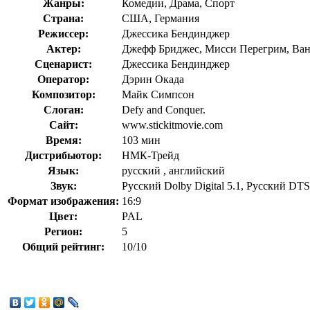
Жанры:
Комедии, Драма, Спорт
Страна:
США, Германия
Режиссер:
Джессика Бендинджер
Актер:
Джефф Бриджес, Мисси Перегрим, Ван
Сценарист:
Джессика Бендинджер
Оператор:
Дэрин Окада
Композитор:
Майк Симпсон
Слоган:
Defy and Conquer.
Сайт:
www.stickitmovie.com
Время:
103 мин
Дистрибьютор:
НМК-Трейд
Язык:
русский , английский
Звук:
Русский Dolby Digital 5.1, Русский DTS
Формат изображения:
16:9
Цвет:
PAL
Регион:
5
Общий рейтинг:
10/10