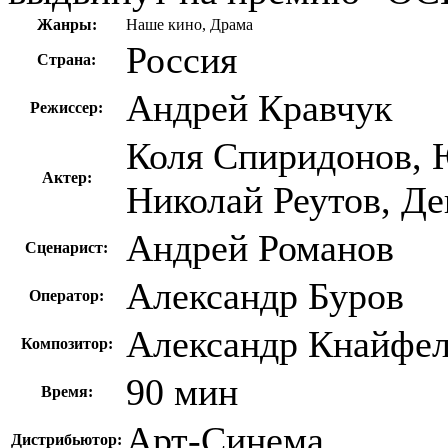
Жанры:
Наше кино, Драма
Россия
Страна:
Андрей Кравчук
Режиссер:
Коля Спиридонов, 
Актер:
Николай Реутов, Д
Андрей Романов
Сценарист:
Александр Буров
Оператор:
Александр Кнайфе
Композитор:
90 мин
Время:
Арт-Синема
Дистрибьютор: