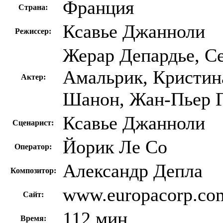
Франция
Страна:
Ксавье Джанноли
Режиссер:
Жерар Депардье, С
Амальрик, Кристин
Актер:
Шанон, Жан-Пьер 
Ксавье Джанноли
Сценарист:
Йорик Ле Со
Оператор:
Александр Депла
Композитор:
www.europacorp.com/
Сайт:
112 мин
Время: