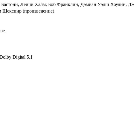
в Бастони, Лейчи Халм, Боб Франклин, Дэмиан Уэлш-Хоулин, Д
м Шекспир (произведение)
me.
olby Digital 5.1