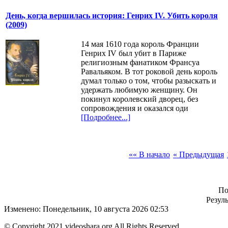
День, когда вершилась история: Генрих IV. Убить короля
(2009)
14 мая 1610 года король Франции
Генрих IV был убит в Париже
религиозным фанатиком Франсуа
Равальяком. В тот роковой день король
думал только о том, чтобы разыскать и
удержать любимую женщину. Он
покинул королевский дворец, без
сопровождения и оказался оди
[Подробнее...]
«« В начало
« Предыдущая
По
Резуль
Изменено: Понедельник, 10 августа 2026 02:53
© Copyright 2021 videoshara.org All Rights Reserved