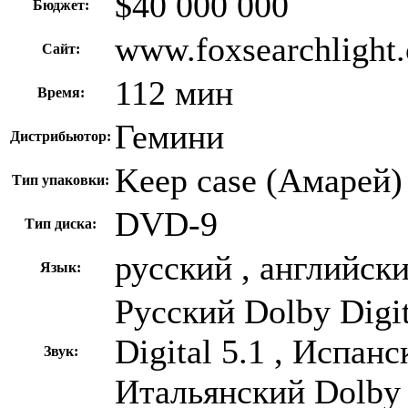
$40 000 000
Бюджет:
www.foxsearchlight
Сайт:
112 мин
Время:
Гемини
Дистрибьютор:
Keep case (Амарей)
Тип упаковки:
DVD-9
Тип диска:
русский , английск
Язык:
Русский Dolby Digi
Digital 5.1 , Испанс
Звук:
Итальянский Dolby D