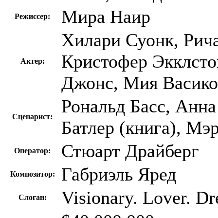
Мира Наир
Режиссер:
Хилари Суонк, Рича
Кристофер Экклсто
Актер:
Джонс, Мия Васико
Рональд Басс, Анн
Сценарист:
Батлер (книга), Мэр
Стюарт Драйберг
Оператор:
Габриэль Яред
Композитор:
Visionary. Lover. Dr
Слоган: