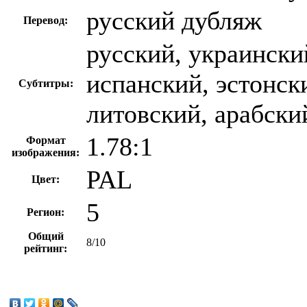
русский дубляж
Перевод:
русский, украински
испанский, эстонск
Субтитры:
литовский, арабски
1.78:1
Формат
изображения:
PAL
Цвет:
5
Регион:
Общий
8/10
рейтинг: