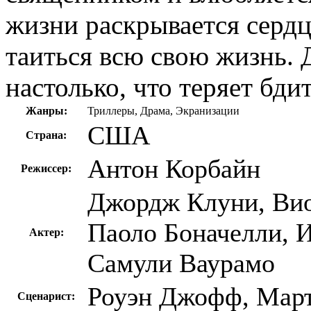
жизни раскрывается сердц
таиться всю свою жизнь. 
настолько, что теряет бд
Жанры:
Триллеры, Драма, Экранизации
США
Страна:
Антон Корбайн
Режиссер:
Джордж Клуни, Вио
Паоло Боначелли, 
Актер:
Самули Ваурамо
Роуэн Джофф, Март
Сценарист: