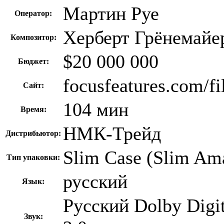
Мартин Руе
Оператор:
Херберт Грёнемайе
Композитор:
$20 000 000
Бюджет:
focusfeatures.com/f
Сайт:
104 мин
Время:
НМК-Трейд
Дистрибьютор:
Slim Сase (Slim Am
Тип упаковки:
русский
Язык:
Русский Dolby Digit
Звук: