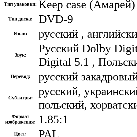
Keep case (Амарей)
Тип упаковки:
DVD-9
Тип диска:
русский , английск
Язык:
Русский Dolby Digi
Звук:
Digital 5.1 , Польск
русский закадровы
Перевод:
русский, украински
Субтитры:
польский, хорватск
1.85:1
Формат
изображения:
PAL
Цвет: