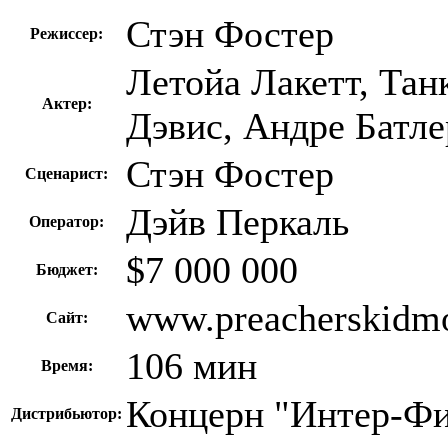
Стэн Фостер
Режиссер:
Летойа Лакетт, Тан
Актер:
Дэвис, Андре Батле
Стэн Фостер
Сценарист:
Дэйв Перкаль
Оператор:
$7 000 000
Бюджет:
www.preacherskidm
Сайт:
106 мин
Время:
Концерн "Интер-Ф
Дистрибьютор: