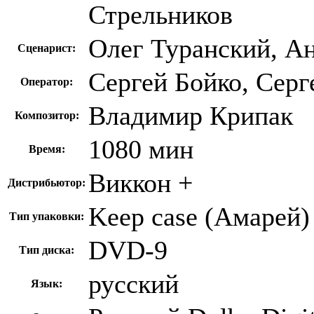
Стрельников
Олег Туранский, А
Сценарист:
Сергей Бойко, Серг
Оператор:
Владимир Крипак
Композитор:
1080 мин
Время:
Виккон +
Дистрибьютор:
Keep case (Амарей)
Тип упаковки:
DVD-9
Тип диска:
русский
Язык: