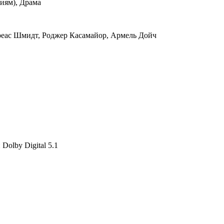
иям), Драма
реас Шмидт, Роджер Касамайор, Армель Дойч
Dolby Digital 5.1