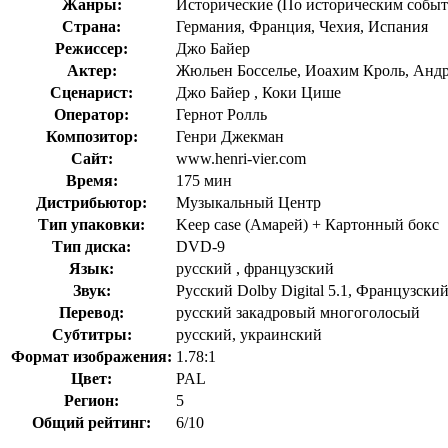
Жанры:
Исторические (По историческим событ
Страна:
Германия, Франция, Чехия, Испания
Режиссер:
Джо Байер
Актер:
Жюльен Босселье, Иоахим Кроль, Анд
Сценарист:
Джо Байер , Коки Цише
Оператор:
Гернот Ролль
Композитор:
Генри Джекман
Сайт:
www.henri-vier.com
Время:
175 мин
Дистрибьютор:
Музыкальный Центр
Тип упаковки:
Keep case (Амарей) + Картонный бокс
Тип диска:
DVD-9
Язык:
русский , французский
Звук:
Русский Dolby Digital 5.1, Французский 
Перевод:
русский закадровый многоголосый
Субтитры:
русский, украинский
Формат изображения:
1.78:1
Цвет:
PAL
Регион:
5
Общий рейтинг:
6/10