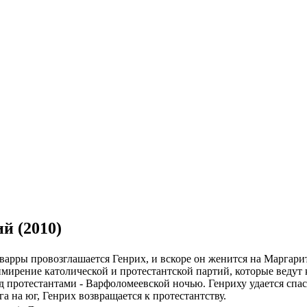
й (2010)
арры провозглашается Генрих, и вскоре он женится на Маргарите
мирение католической и протестантской партий, которые ведут 
 протестантами - Варфоломеевской ночью. Генриху удается спаст
а на юг, Генрих возвращается к протестантству.