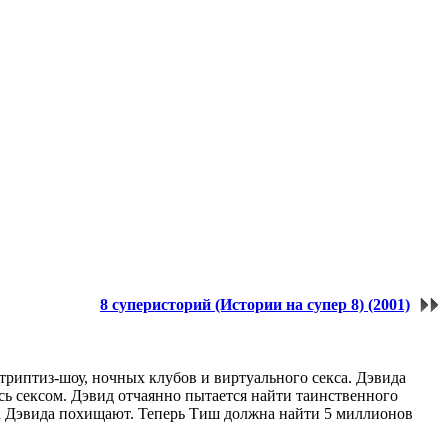
8 суперисторий (Истории на супер 8) (2001)
триптиз-шоу, ночных клубов и виртуального секса. Дэвида
сь сексом. Дэвид отчаянно пытается найти таинственного
, а Дэвида похищают. Теперь Тиш должна найти 5 миллионов