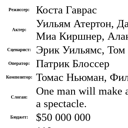
Коста Гаврас
Режиссер:
Уильям Атертон, Д
Актер:
Миа Киршнер, Ала
Эрик Уильямс, Том
Сценарист:
Патрик Блоссер
Оператор:
Томас Ньюман, Фи
Композитор:
One man will make a 
Слоган:
a spectacle.
$50 000 000
Бюджет: