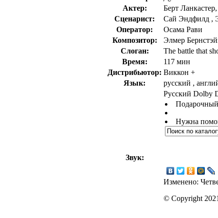
Актер:
Берт Ланкастер
Сценарист:
Сай Эндфилд , 
Оператор:
Осама Рави
Композитор:
Элмер Бернстэй
Слоган:
The battle that s
Время:
117 мин
Дистрибьютор:
Виккон +
Язык:
русский , англи
Русский Dolby Di
Подарочный
Нужна помо
Звук:
Изменено: Четве
© Copyright 2021