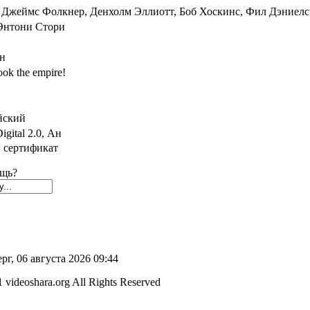
, Джеймс Фолкнер, Денхолм Эллиотт, Боб Хоскинс, Фил Дэниел
Энтони Стори
н
hook the empire!
йский
gital 2.0, Ан
 сертификат
щь?
рг, 06 августа 2026 09:44
 videoshara.org All Rights Reserved