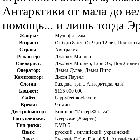
Антарктики от мала до ве
помощь... и лишь тогда Э
Жанры:
Мультфильмы
Возраст:
От 6 до 8 лет, От 9 до 12 лет, Подростк
Страна:
Австралия
Режиссер:
Джордж Миллер
Сценарист:
Джордж Миллер, Гари Эк, Пол Ливинг
Оператор:
Дэвид Дулак, Дэвид Пирс
Композитор:
Джон Пауэлл
Слоган:
Раз, два, три... Антарктида, жги!
Бюджет:
$135 000 000
Сайт:
happyfeetmovie.com
Время:
96 мин
Дистрибьютор:
Концерн "Интер-Фильм"
Тип упаковки:
Keep case (Амарей)
Тип диска:
DVD-5
Язык:
русский , английский, украинский
Звук:
Русский Dolby Digital 5.1, Английский D