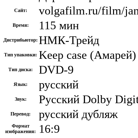
volgafilm.ru/film/ja
Сайт:
115 мин
Время:
НМК-Трейд
Дистрибьютор:
Keep case (Амарей)
Тип упаковки:
DVD-9
Тип диска:
русский
Язык:
Русский Dolby Digit
Звук:
русский дубляж
Перевод:
16:9
Формат
изображения: