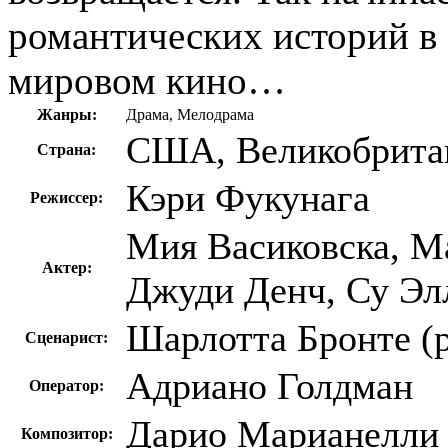
романтических историй в 
мировом кино…
Жанры:
Драма, Мелодрама
США, Великобрита
Страна:
Кэри Фукунага
Режиссер:
Мия Васиковска, М
Актер:
Джуди Денч, Су Эл
Шарлотта Бронте (
Сценарист:
Адриано Голдман
Оператор:
Дарио Марианелли
Композитор: