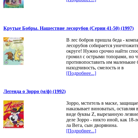
Крутые Бобры. Нашествие лесорубов (Серии 41-50) (1997)
В лес бобров пришла беда - комп
лесорубов собирается уничтожить
округе! Нужно срочно найти спос
громил с острыми топорами, но ч
противопоставить им маленькие 
находчивость, смелость и в
[Подробнее...]
Легенда о Зорро (м/ф) (1992)
Зорро, мститель в маске, защища
наказывает виноватых, оставляя 
виде буквы Z, вырезанную лезви
деле Зорро - никто иной, как 18-
ла Вега, сын дворянина.
[Подробнее...]