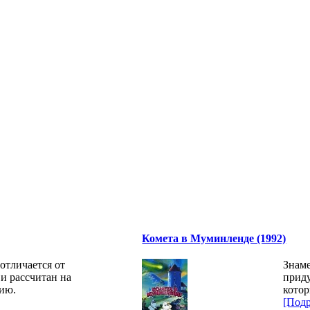
Комета в Муминленде (1992)
отличается от
Знаме
и рассчитан на
приду
ию.
котор
[Подр