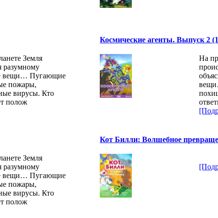
Космические агенты. Выпуск 2 (1
ланете Земля
На пр
я разумному
прои
ые вещи… Пугающие
объя
ые пожары,
вещи
ные вирусы. Кто
похищ
ет полож
ответ
[Подр
Кот Билли: Волшебное превращен
ланете Земля
я разумному
[Подр
ые вещи… Пугающие
ые пожары,
ные вирусы. Кто
ет полож