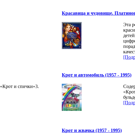
Красавица и чудовище. Платиново
Эта р
крас
дете
цифр
порад
качес
[Подр
Крот и автомобиль (1957 - 1995)
 «Крот и спички»3.
Содер
«Крот
бульд
[Подр
Крот и жвачка (1957 - 1995)