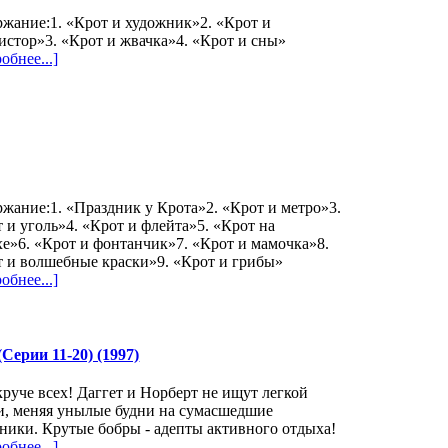
жание:1. «Крот и художник»2. «Крот и
истор»3. «Крот и жвачка»4. «Крот и сны»
обнее...]
жание:1. «Праздник у Крота»2. «Крот и метро»3.
 и уголь»4. «Крот и флейта»5. «Крот на
е»6. «Крот и фонтанчик»7. «Крот и мамочка»8.
 и волшебные краски»9. «Крот и грибы»
обнее...]
ерии 11-20) (1997)
руче всех! Даггет и Норберт не ищут легкой
и, меняя унылые будни на сумасшедшие
ники. Крутые бобры - адепты активного отдыха!
обнее...]