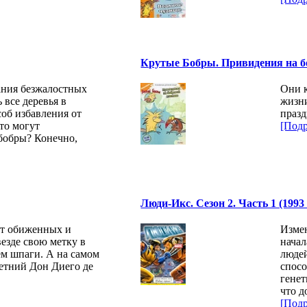
Крутые Бобры. Привидения на бо
ания безжалостных
Они к
 все деревья в
жизн
об избавления от
празд
то могут
[Подр
бобры? Конечно,
Люди-Икс. Сезон 2. Часть 1 (1993 
ет обиженных и
Измен
везде свою метку в
начал
ем шпаги. А на самом
люде
летний Дон Диего де
спосо
генет
что 
[Подр