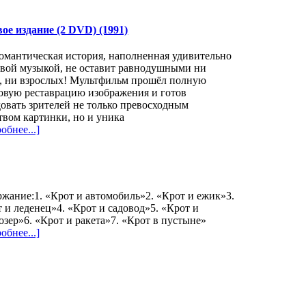
е издание (2 DVD) (1991)
омантическая история, наполненная удивительно
ивой музыкой, не оставит равнодушными ни
й, ни взрослых! Мультфильм прошёл полную
овую реставрацию изображения и готов
овать зрителей не только превосходным
твом картинки, но и уника
обнее...]
жание:1. «Крот и автомобиль»2. «Крот и ежик»3.
 и леденец»4. «Крот и садовод»5. «Крот и
озер»6. «Крот и ракета»7. «Крот в пустыне»
обнее...]