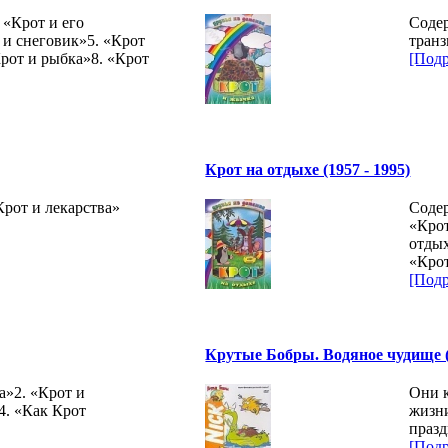
 «Крот и его
Содер
 и снеговик»5. «Крот
транз
рот и рыбка»8. «Крот
[Подр
Крот на отдыхе (1957 - 1995)
Крот и лекарства»
Содер
«Крот
отдых
«Крот
[Подр
Крутые Бобры. Водяное чудище (С
а»2. «Крот и
Они к
4. «Как Крот
жизн
празд
[Подр