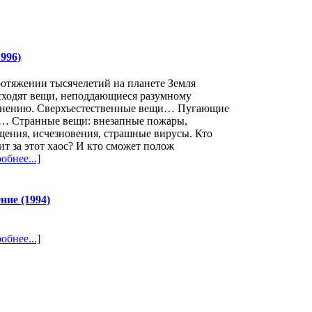
996)
отяжении тысячелетий на планете Земля
сходят вещи, неподдающиеся разумному
снению. Сверхъестественные вещи… Пугающие
… Странные вещи: внезапные пожары,
ения, исчезновения, страшные вирусы. Кто
ит за этот хаос? И кто сможет полож
обнее...]
ие (1994)
обнее...]