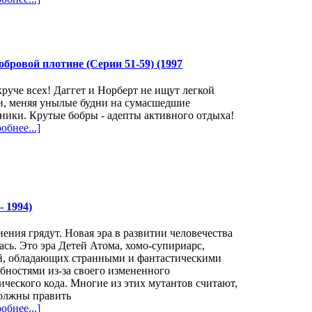
бровой плотине (Серии 51-59) (1997
руче всех! Даггет и Норберт не ищут легкой
и, меняя унылые будни на сумасшедшие
ники. Крутые бобры - адепты активного отдыха!
обнее...]
- 1994)
ения грядут. Новая эра в развитии человечества
ась. Это эра Детей Атома, хомо-супириарс,
й, обладающих странными и фантастическими
бностями из-за своего измененного
ического кода. Многие из этих мутантов считают,
должны править
обнее...]