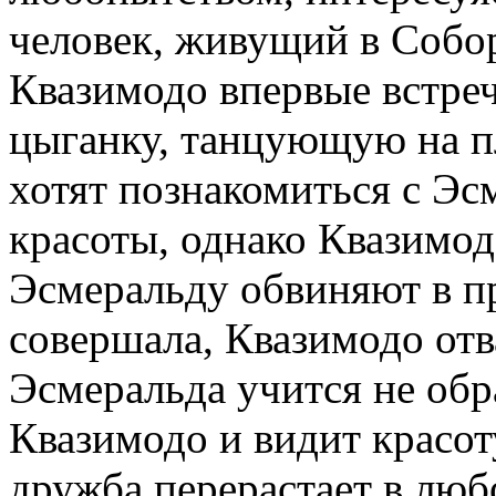
человек, живущий в Собор
Квазимодо впервые встре
цыганку, танцующую на 
хотят познакомиться с Эсм
красоты, однако Квазимод
Эсмеральду обвиняют в пр
совершала, Квазимодо отв
Эсмеральда учится не об
Квазимодо и видит красот
дружба перерастает в люб