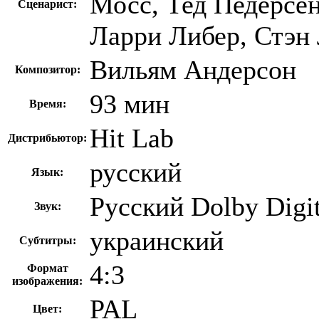
Мосс, Тед Педерсе
Сценарист:
Ларри Либер, Стэн 
Вильям Андерсон
Композитор:
93 мин
Время:
Hit Lab
Дистрибьютор:
русский
Язык:
Русский Dolby Digit
Звук:
украинский
Субтитры:
4:3
Формат
изображения:
PAL
Цвет: