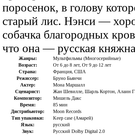
поросенок, в голову кото
старый лис. Нэнси — хор
собачка благородных кров
что она — русская княжна
Жанры:
Мультфильмы (Многосерийные)
Возраст:
От 6 до 8 лет, От 9 до 12 лет
Страна:
Франция, США
Режиссер:
Бруно Бьянчи
Актер:
Мона Маршалл
Сценарист:
Жан Шевилле, Шарль Кортон, Алаин Га
Композитор:
Мишель Дакс
Время:
85 мин
Дистрибьютор:
Moon Records
Тип упаковки:
Keep case (Амарей)
Язык:
русский
Звук:
Русский Dolby Digital 2.0