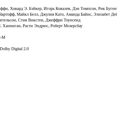
фи, Ховард Э. Бэйкер, Игорь Ковалев, Дэн Томпсон, Рик Буген
артофф, Майкл Белл, Джулия Като, Аманда Байнс, Элизабет Де
ительсон, Стив Викстен, Джеффри Тоунсенд
 Ханниган, Расти Эндрюс, Роберт Мозерсбау
т-М
olby Digital 2.0