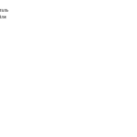
таль
йли