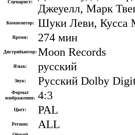
Сценарист:
Джеуелл, Марк Твен
Шуки Леви, Кусса 
Композитор:
274 мин
Время:
Moon Records
Дистрибьютор:
русский
Язык:
Русский Dolby Digit
Звук:
4:3
Формат
изображения:
PAL
Цвет:
ALL
Регион:
Общий