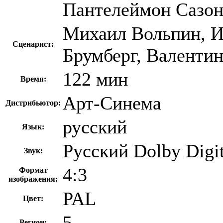
Пантелеймон Сазо
Михаил Вольпин, И
Сценарист:
Брумберг, Валентин
122 мин
Время:
Арт-Синема
Дистрибьютор:
русский
Язык:
Русский Dolby Digit
Звук:
4:3
Формат
изображения:
PAL
Цвет:
5
Регион: