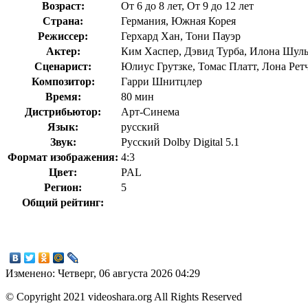
Возраст:
От 6 до 8 лет, От 9 до 12 лет
Страна:
Германия, Южная Корея
Режиссер:
Герхард Хан, Тони Пауэр
Актер:
Ким Хаспер, Дэвид Турба, Илона Шуль
Сценарист:
Юлиус Грутзке, Томас Платт, Лона Рет
Композитор:
Гарри Шнитцлер
Время:
80 мин
Дистрибьютор:
Арт-Синема
Язык:
русский
Звук:
Русский Dolby Digital 5.1
Формат изображения:
4:3
Цвет:
PAL
Регион:
5
Общий рейтинг:
Изменено: Четверг, 06 августа 2026 04:29
© Copyright 2021 videoshara.org All Rights Reserved