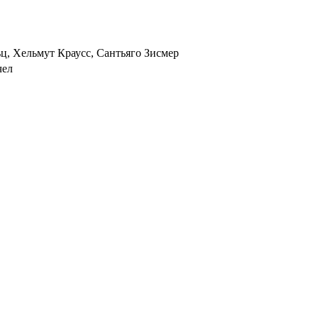
ц, Хельмут Краусс, Сантьяго Зисмер
чел