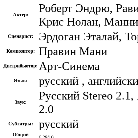
Роберт Эндрю, Рав
Актер:
Крис Нолан, Манн
Эрдоган Эталай, То
Сценарист:
Правин Мани
Композитор:
Арт-Синема
Дистрибьютор:
русский , английск
Язык:
Русский Stereo 2.1,
Звук:
2.0
русский
Субтитры:
Общий
6,29/10