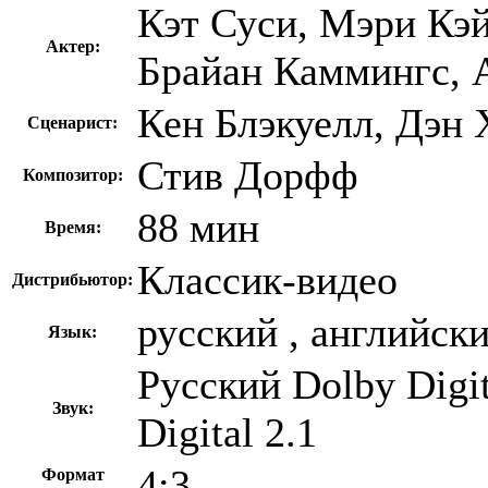
Кэт Суси, Мэри Кэй
Актер:
Брайан Каммингс, 
Кен Блэкуелл, Дэн
Сценарист:
Стив Дорфф
Композитор:
88 мин
Время:
Классик-видео
Дистрибьютор:
русский , английск
Язык:
Русский Dolby Digi
Звук:
Digital 2.1
4:3
Формат