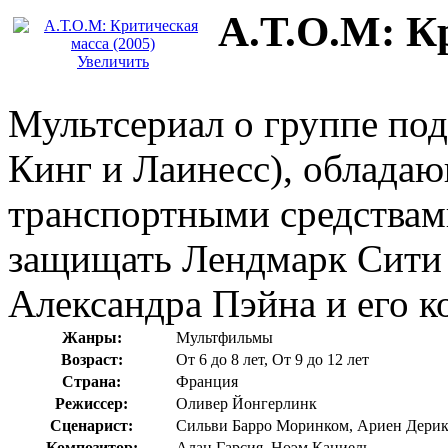
А.Т.О.М: К
Увеличить
Мультсериал о группе под
Кинг и Лаинесс), облад
транспортными средствам
защищать Лендмарк Сити 
Александра Пэйна и его к
Жанры:
Мультфильмы
Возраст:
От 6 до 8 лет, От 9 до 12 лет
Страна:
Франция
Режиссер:
Оливер Йонгерлинк
Сценарист:
Сильви Барро Моринком, Ариен Дерик
Композитор:
Алан Гарсия, Ноэм Каниель