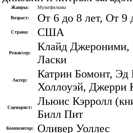
Жанры:
Мультфильмы
От 6 до 8 лет, От 9 
Возраст:
США
Страна:
Клайд Джероними, 
Режиссер:
Ласки
Катрин Бомонт, Эд 
Актер:
Холлоуэй, Джерри 
Льюис Кэрролл (кни
Сценарист:
Билл Пит
Оливер Уоллес
Композитор: