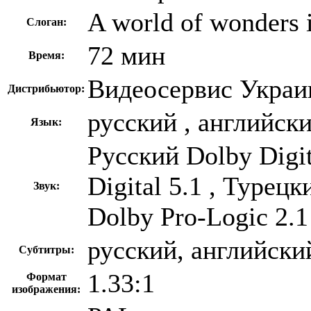
A world of wonders 
Слоган:
72 мин
Время:
Видеосервис Украи
Дистрибьютор:
русский , английск
Язык:
Русский Dolby Digi
Digital 5.1 , Турецк
Звук:
Dolby Pro-Logic 2.1
русский, английски
Субтитры:
1.33:1
Формат
изображения: