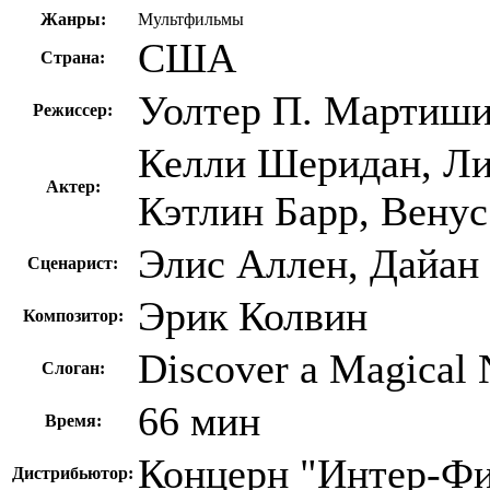
Жанры:
Мультфильмы
США
Страна:
Уолтер П. Мартиши
Режиссер:
Келли Шеридан, Ли
Актер:
Кэтлин Барр, Венус
Элис Аллен, Дайан
Сценарист:
Эрик Колвин
Композитор:
Discover a Magical
Слоган:
66 мин
Время:
Концерн "Интер-Ф
Дистрибьютор: