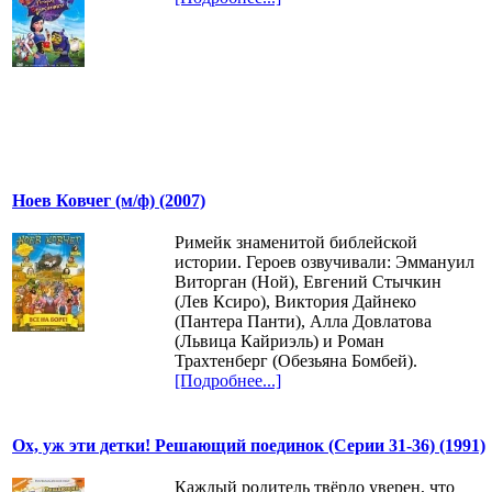
Ноев Ковчег (м/ф) (2007)
Римейк знаменитой библейской
истории. Героев озвучивали: Эммануил
Виторган (Ной), Евгений Стычкин
(Лев Ксиро), Виктория Дайнеко
(Пантера Панти), Алла Довлатова
(Львица Кайриэль) и Роман
Трахтенберг (Обезьяна Бомбей).
[Подробнее...]
Ох, уж эти детки! Решающий поединок (Серии 31-36) (1991)
Каждый родитель твёрдо уверен, что