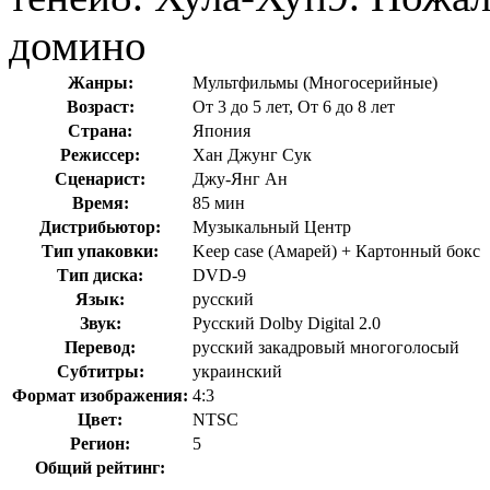
домино
Жанры:
Мультфильмы (Многосерийные)
Возраст:
От 3 до 5 лет, От 6 до 8 лет
Страна:
Япония
Режиссер:
Хан Джунг Сук
Сценарист:
Джу-Янг Ан
Время:
85 мин
Дистрибьютор:
Музыкальный Центр
Тип упаковки:
Keep case (Амарей) + Картонный бокс
Тип диска:
DVD-9
Язык:
русский
Звук:
Русский Dolby Digital 2.0
Перевод:
русский закадровый многоголосый
Субтитры:
украинский
Формат изображения:
4:3
Цвет:
NTSC
Регион:
5
Общий рейтинг: