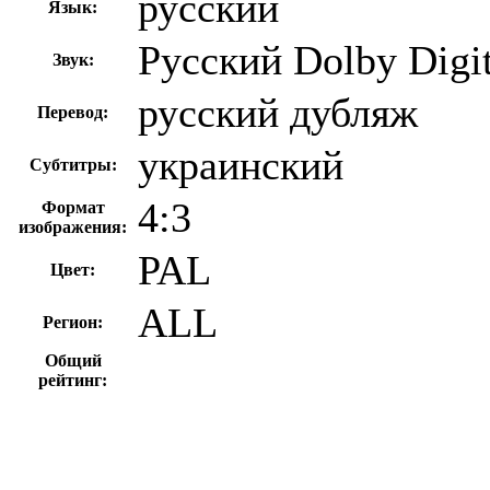
русский
Язык:
Русский Dolby Digit
Звук:
русский дубляж
Перевод:
украинский
Субтитры:
4:3
Формат
изображения:
PAL
Цвет:
ALL
Регион:
Общий
рейтинг: