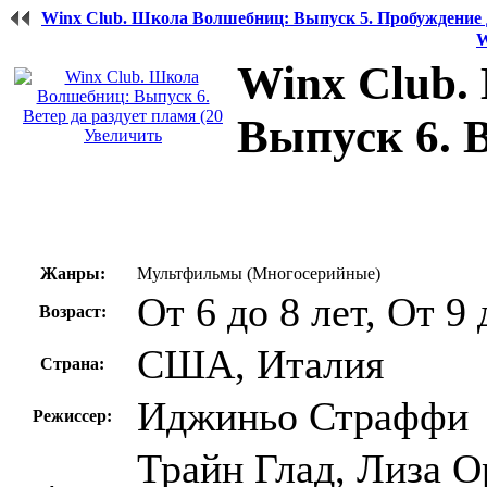
Winx Club. Школа Волшебниц: Выпуск 5. Пробуждение д
W
Winx Club.
Выпуск 6. В
Увеличить
Жанры:
Мультфильмы (Многосерийные)
От 6 до 8 лет, От 9 
Возраст:
США, Италия
Страна:
Иджиньо Страффи
Режиссер:
Трайн Глад, Лиза О