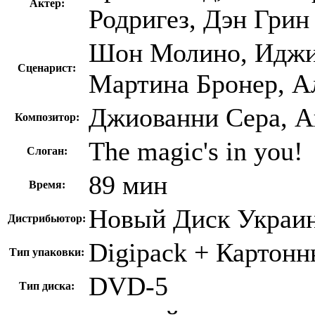
Актер:
Родригез, Дэн Грин
Шон Молино, Иджи
Сценарист:
Мартина Бронер, А
Джиованни Сера, А
Композитор:
The magic's in you!
Слоган:
89 мин
Время:
Новый Диск Украи
Дистрибьютор:
Digipack + Картонн
Тип упаковки:
DVD-5
Тип диска: