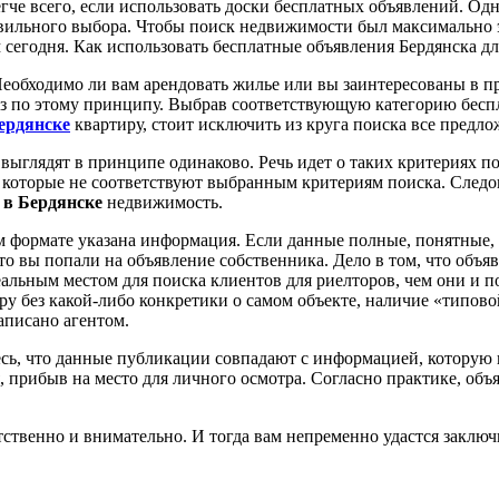
гче всего, если использовать доски бесплатных объявлений. Одна
вильного выбора. Чтобы поиск недвижимости был максимально 
егодня. Как использовать бесплатные объявления Бердянска для
Необходимо ли вам арендовать жилье или вы заинтересованы в 
раз по этому принципу. Выбрав соответствующую категорию бес
ердянске
квартиру, стоит исключить из круга поиска все предл
выглядят в принципе одинаково. Речь идет о таких критериях по
, которые не соответствуют выбранным критериям поиска. Следо
 в Бердянске
недвижимость.
 формате указана информация. Если данные полные, понятные, ес
то вы попали на объявление собственника. Дело в том, что объя
альным местом для поиска клиентов для риелторов, чем они и п
ру без какой-либо конкретики о самом объекте, наличие «типово
написано агентом.
сь, что данные публикации совпадают с информацией, которую 
, прибыв на место для личного осмотра. Согласно практике, об
твенно и внимательно. И тогда вам непременно удастся заключи