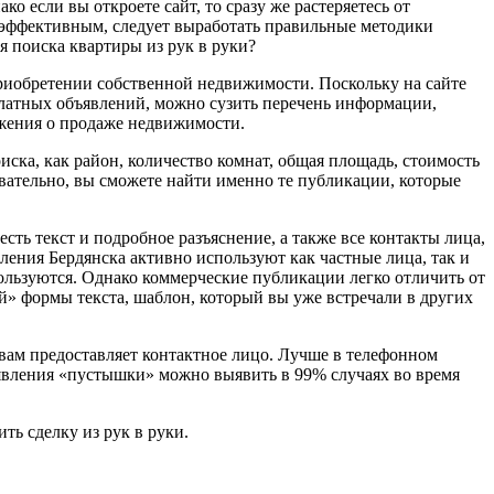
ко если вы откроете сайт, то сразу же растеряетесь от
эффективным, следует выработать правильные методики
 поиска квартиры из рук в руки?
приобретении собственной недвижимости. Поскольку на сайте
платных объявлений, можно сузить перечень информации,
ожения о продаже недвижимости.
иска, как район, количество комнат, общая площадь, стоимость
вательно, вы сможете найти именно те публикации, которые
ть текст и подробное разъяснение, а также все контакты лица,
вления Бердянска активно используют как частные лица, так и
ользуются. Однако коммерческие публикации легко отличить от
й» формы текста, шаблон, который вы уже встречали в других
вам предоставляет контактное лицо. Лучше в телефонном
ъявления «пустышки» можно выявить в 99% случаях во время
ть сделку из рук в руки.