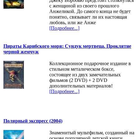
Джеку Воробью предстоит столкнуться
с женщиной из своего прошлого
Анжеликой. До самого конца не будет
понятно, связывает ли их настоящая
любовь, или же Анже
[Подробнее...]
Пираты Карибского моря: Сундук мертвеца. Проклятие
черной жемчуж
Коллекционное подарочное издание в
стильном металическом боксе,
состоящее из двух замечательных
фильмов (2 DVD) + 2 DVD
дополнительных материалов!
[Подробнее...]
Полярный экспресс (2004)
Знаменитый мультфильм, созданный на
основе популярной детской книги