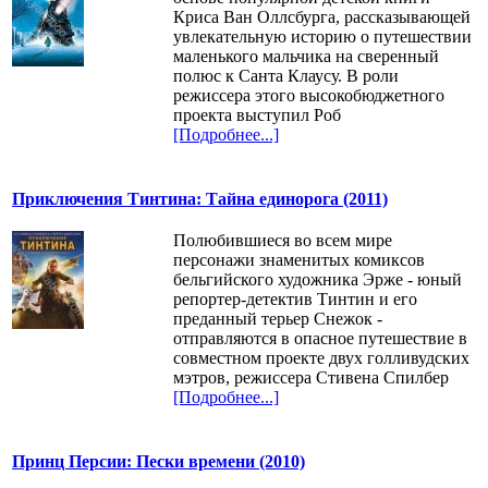
Криса Ван Оллсбурга, рассказывающей
увлекательную историю о путешествии
маленького мальчика на сверенный
полюс к Санта Клаусу. В роли
режиссера этого высокобюджетного
проекта выступил Роб
[Подробнее...]
Приключения Тинтина: Тайна единорога (2011)
Полюбившиеся во всем мире
персонажи знаменитых комиксов
бельгийского художника Эрже - юный
репортер-детектив Тинтин и его
преданный терьер Снежок -
отправляются в опасное путешествие в
совместном проекте двух голливудских
мэтров, режиссера Стивена Спилбер
[Подробнее...]
Принц Персии: Пески времени (2010)