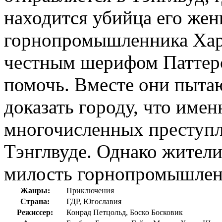
находится убийца его же
горнопромышленника Харр
честным шерифом Паттерс
помочь. Вместе они пыта
доказать городу, что име
многочисленных преступл
Тэнглвуде. Однако жители
милость горнопромышленн
Жанры:
Приключения
Страна:
ГДР, Югославия
Режиссер:
Конрад Петцольд, Боско Босковик