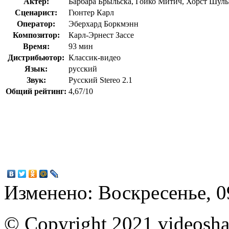
Актер:
Барбара Брыльска, Гойко Митич, Хорст Шул
Сценарист:
Гюнтер Карл
Оператор:
Эберхард Боркмэнн
Композитор:
Карл-Эрнест Зассе
Время:
93 мин
Дистрибьютор:
Классик-видео
Язык:
русский
Звук:
Русский Stereo 2.1
Общий рейтинг:
4,67/10
Изменено: Воскресенье, 0
© Copyright 2021 videoshar