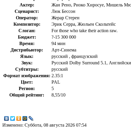
Актер:
Жан Рено, Риоко Хиросуе, Мишель Мю
Сценарист:
Люк Бессон
Оператор:
Жерар Стерен
Композитор:
Эрик Серра, Жюльен Скольтейс
Слоган:
For those who take their action raw.
Бюджет:
?-15 300 000
Время:
94 мин
Дистрибьютор:
Арт-Синема
Язык:
русский , французский
Звук:
Русский Dolby Surround 5.1, Английский
Субтитры:
русский
Формат изображения:
2.35:1
Цвет:
PAL
Регион:
5
Общий рейтинг:
8,55/10
Изменено: Суббота, 08 августа 2026 07:54