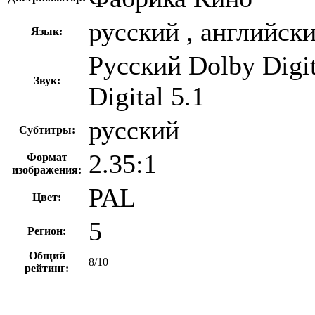
русский , английск
Язык:
Русский Dolby Digi
Звук:
Digital 5.1
русский
Субтитры:
2.35:1
Формат
изображения:
PAL
Цвет:
5
Регион:
Общий
8/10
рейтинг: