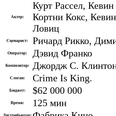
Курт Рассел, Кевин
Кортни Кокс, Кевин
Актер:
Ловиц
Ричард Рикко, Дим
Сценарист:
Дэвид Франко
Оператор:
Джордж С. Клинто
Композитор:
Crime Is King.
Слоган:
$62 000 000
Бюджет:
125 мин
Время:
Фабрика Кино
Дистрибьютор: