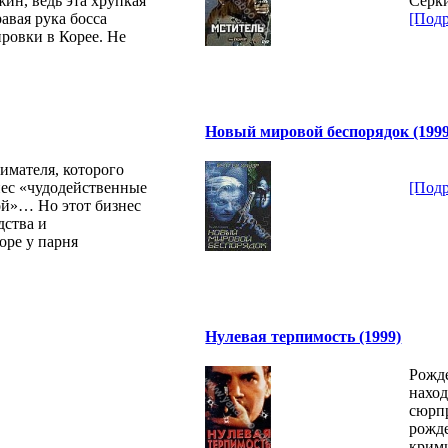
ин, ведь эта хрупкая
Серки
равая рука босса
[Подр
ровки в Корее. Не
Новый мировой беспорядок (1999
имателя, которого
нес «чудодейственные
[Подр
той»… Но этот бизнес
дства и
оре у парня
Нулевая терпимость (1999)
Рожде
нахо
сюрп
рожде
крими