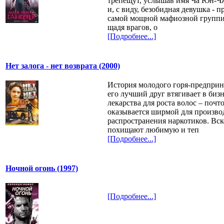
трепещут, услышав имя Ча Юн-Чж
и, с виду, безобидная девушка - п
самой мощной мафиозной группи
щадя врагов, о
[Подробнее...]
Нет залога - нет возврата (2000)
История молодого горя-предприн
его лучший друг втягивает в биз
лекарства для роста волос – поч
оказывается ширмой для произво
распространения наркотиков. Вск
похищают любимую и теп
[Подробнее...]
Ночной огонь (1997)
[Подробнее...]