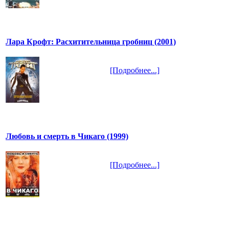
Лара Крофт: Расхитительница гробниц (2001)
[Подробнее...]
Любовь и смерть в Чикаго (1999)
[Подробнее...]