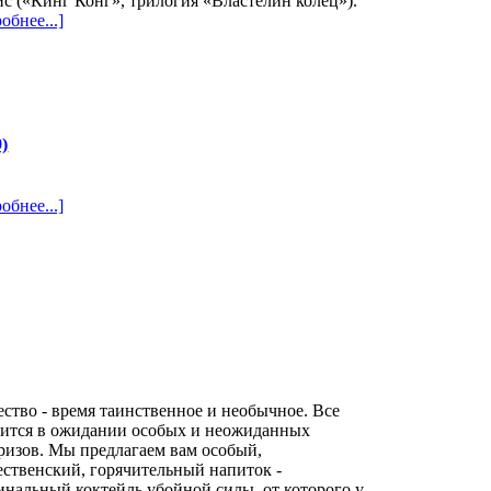
с («Кинг Конг», трилогия «Властелин колец»).
обнее...]
)
обнее...]
ство - время таинственное и необычное. Все
дится в ожидании особых и неожиданных
ризов. Мы предлагаем вам особый,
ственский, горячительный напиток -
нальный коктейль убойной силы, от которого у