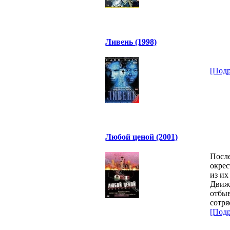
Ливень (1998)
[Подр
Любой ценой (2001)
После
окрес
из их
Движе
отбыв
сотря
[Подр