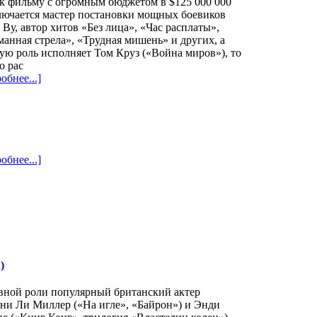
к фильму с огромным бюджетом в $125 000 000
лючается мастер постановки мощных боевиков
Ву, автор хитов «Без лица», «Час расплаты»,
анная стрела», «Трудная мишень» и других, а
ую роль исполняет Том Круз («Война миров»), то
о рас
обнее...]
обнее...]
)
вной роли популярный британский актер
ни Ли Миллер («На игле», «Байрон») и Энди