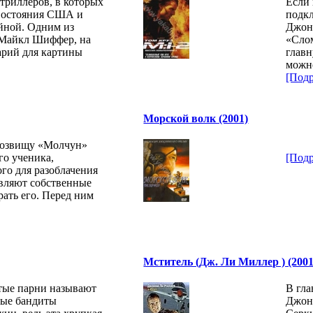
триллеров, в которых
Если 
ивостояния США и
подк
йной. Одним из
Джон 
 Майкл Шиффер, на
«Слом
арий для картины
главн
можн
[Подр
Морской волк (2001)
розвищу «Молчун»
го ученика,
[Подр
го для разоблачения
вляют собственные
ать его. Перед ним
Мститель (Дж. Ли Миллер ) (2001
утые парни называют
В гла
ные бандиты
Джон