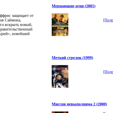
Мерцающие огни (2001)
ффрис защищает от
ов Саймона,
[Подр
его вскрыть новый,
правительственный
курий», новейший
Меткий стрелок (1999)
[Подр
Миссия невыполнима 2 (2000)