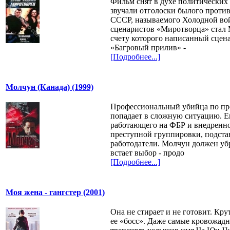
Фильм снят в духе политических 
звучали отголоски былого прот
СССР, называемого Холодной во
сценаристов «Миротворца» стал
счету которого написанный сцен
«Багровый прилив» -
[Подробнее...]
Молчун (Канада) (1999)
Профессиональный убийца по п
попадает в сложную ситуацию. Е
работающего на ФБР и внедренно
преступной группировки, подста
работодатели. Молчун должен убр
встает выбор - продо
[Подробнее...]
Моя жена - гангстер (2001)
Она не стирает и не готовит. Кр
ее «босс». Даже самые кровожад