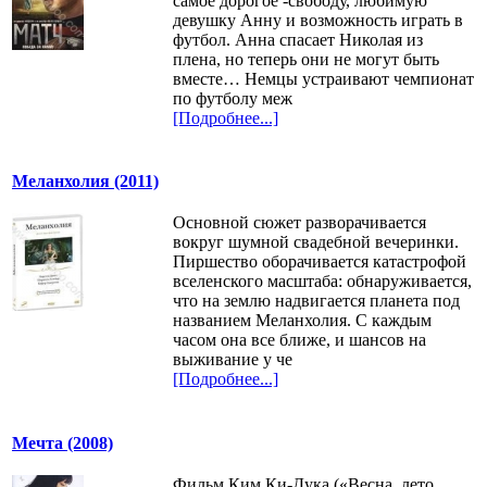
самое дорогое -свободу, любимую
девушку Анну и возможность играть в
футбол. Анна спасает Николая из
плена, но теперь они не могут быть
вместе… Немцы устраивают чемпионат
по футболу меж
[Подробнее...]
Меланхолия (2011)
Основной сюжет разворачивается
вокруг шумной свадебной вечеринки.
Пиршество оборачивается катастрофой
вселенского масштаба: обнаруживается,
что на землю надвигается планета под
названием Меланхолия. С каждым
часом она все ближе, и шансов на
выживание у че
[Подробнее...]
Мечта (2008)
Фильм Ким Ки-Дука («Весна, лето,